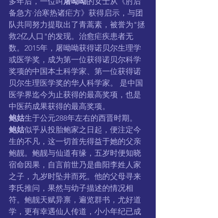
多年后，一位叫
屠呦呦
的女士从《肘后
备急方·治寒热诸疟方》获得启示，与团
队共同努力提取出了青蒿素，被誉为"拯
救2亿人口"的发现。治愈疟疾患者无
数。2015年，屠呦呦获得诺贝尔生理学
或医学奖，成为第一位获得诺贝尔科学
奖项的中国本土科学家、第一位获得诺
贝尔生理医学奖的华人科学家。 是中国
医学界迄今为止获得的最高奖项，也是
中医药成果获得的最高奖项。
鲍姑
生于公元288年左右的西晋时期。
鲍姑
似乎从投胎鲍家之日起，便注定今
生的不凡，这一切首先得益于她的父亲
鲍靓。鲍靓与仙道有缘，五岁时便知晓
宿命因果，自言前世乃是曲阳李姓人家
之子，九岁时坠井而死。他的父母寻来
李氏推问，果然与幼子描述的情况相
符。鲍靓天赋异禀，遍览群书，尤好道
学，更有幸遇仙人传道，小小年纪已成