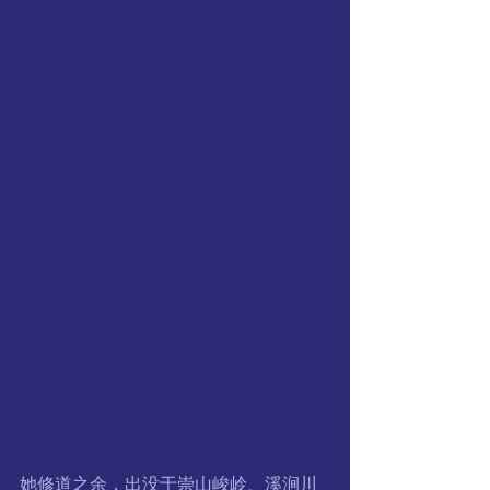
她修道之余，出没于崇山峻岭、溪涧川