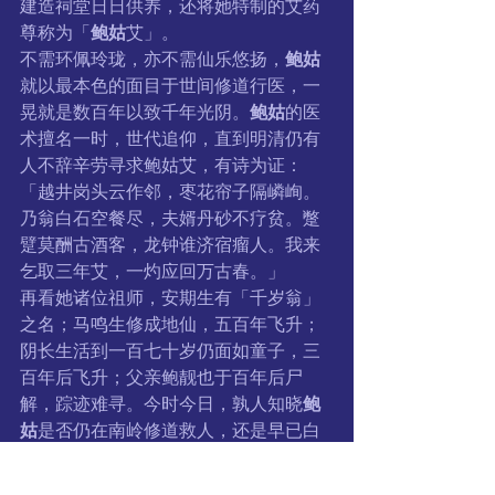
建造祠堂日日供养，还将她特制的艾药
尊称为「
鲍姑
艾」。
不需环佩玲珑，亦不需仙乐悠扬，
鲍姑
就以最本色的面目于世间修道行医，一
晃就是数百年以致千年光阴。
鲍姑
的医
术擅名一时，世代追仰，直到明清仍有
人不辞辛劳寻求鲍姑艾，有诗为证：
「越井岗头云作邻，枣花帘子隔嶙峋。
乃翁白石空餐尽，夫婿丹砂不疗贫。蹩
躄莫酬古酒客，龙钟谁济宿瘤人。我来
乞取三年艾，一灼应回万古春。」
再看她诸位祖师，安期生有「千岁翁」
之名；马鸣生修成地仙，五百年飞升；
阴长生活到一百七十岁仍面如童子，三
百年后飞升；父亲鲍靓也于百年后尸
解，踪迹难寻。今时今日，孰人知晓
鲍
姑
是否仍在南岭修道救人，还是早已白
日飞升。
时空转到21世纪的加拿大温哥华，应
鲍