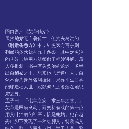
图自影片《艾草仙姑》
虽然
鲍姑
无专著传世，但丈夫葛洪的
《肘后备急方》
中，针灸医方百余则，
列举的灸术就占九十多条，其中对灸治
的功效与施用方法都做了精妙讲解。后
人多推测，书中有关灸治的论述，多半
出自
鲍姑
之手。想来她已是道中人，自
然不会为身外名利挂怀，只要平生所学
能够造福人世，冠以何人之名远在她思
虑之外。
孟子曰：「七年之病，求三年之艾。」
艾草是医病良药，而史料有载的第一位
用艾叶治病的神医，恰是
鲍姑
。她在越
秀山脚下发现了一种红脚艾，特质成艾
绒条，取一点用火点燃，熏于人身，赘