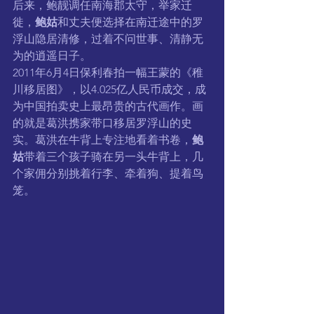
后来，鲍靓调任南海郡太守，举家迁
徙，
鲍姑
和丈夫便选择在南迁途中的罗
浮山隐居清修，过着不问世事、清静无
为的逍遥日子。
2011年6月4日保利春拍一幅王蒙的《稚
川移居图》，以4.025亿人民币成交，成
为中国拍卖史上最昂贵的古代画作。画
的就是葛洪携家带口移居罗浮山的史
实。葛洪在牛背上专注地看着书卷，
鲍
姑
带着三个孩子骑在另一头牛背上，几
个家佣分别挑着行李、牵着狗、提着鸟
笼。