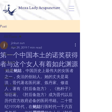
Moxa Lady Acupuncture
Post
All Posts
jinkun sun
All Posts
Apr 29, 2019
7 min read
第一个中国本土的诺奖获得
News
者与这个女人有着如此渊源
Articles
Media
 她是
鲍姑
，中国历史上最伟大的女医者
之一，灸法的创始人。她的丈夫是葛
Other
洪，晋代著名医药家、炼丹家、修道
English
人，著有《肘后备急方》，《抱朴子》
Chinese
等巨著。《肘后备急方》成为晋代以后
历代官方政府必备的医药书籍。二十世
纪1970年代，在
鲍姑
行医时代一千六百