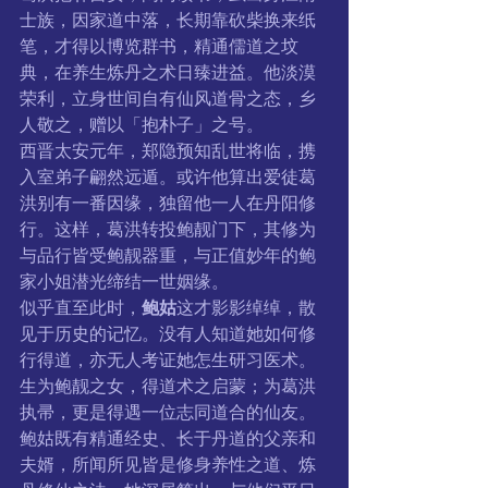
士族，因家道中落，长期靠砍柴换来纸
笔，才得以博览群书，精通儒道之坟
典，在养生炼丹之术日臻进益。他淡漠
荣利，立身世间自有仙风道骨之态，乡
人敬之，赠以「抱朴子」之号。
西晋太安元年，郑隐预知乱世将临，携
入室弟子翩然远遁。或许他算出爱徒葛
洪别有一番因缘，独留他一人在丹阳修
行。这样，葛洪转投鲍靓门下，其修为
与品行皆受鲍靓器重，与正值妙年的鲍
家小姐潜光缔结一世姻缘。
似乎直至此时，
鲍姑
这才影影绰绰，散
见于历史的记忆。没有人知道她如何修
行得道，亦无人考证她怎生研习医术。
生为鲍靓之女，得道术之启蒙；为葛洪
执帚，更是得遇一位志同道合的仙友。
鲍姑既有精通经史、长于丹道的父亲和
夫婿，所闻所见皆是修身养性之道、炼