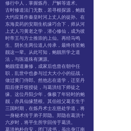
修行中人，掌握炼丹、尸解等道术。
古时修道法门无数，若寻根探源，鲍靓
大约应算作秦皇时河上丈人的徒孙。在
东海卖药的安期生机缘巧合下，师从河
上丈人习黄老之学，潜心修仙，成为彼
时帝王与方士推崇的上仙。再经马鸣
生、阴长生两位道人传承，最终传至鲍
靓这一辈。从此可知，鲍靓所学之道
法，与医道殊有渊源。
鲍靓儒道兼修，成家后也曾在朝中任
职，乱世中也参与过大大小小的征战，
做过黄门侍郎。然他志在道学，迁至丹
阳后便开馆授徒，与葛洪结下师徒之
缘。这位丹阳少年，像极了年轻时的鲍
靓，亦具仙缘慧根。其伯祖父葛玄生于
三国时期，在炼丹术士左慈处学道，将
一身秘术传于弟子郑隐。郑隐在葛洪十
六岁时，将平生所学回传于葛洪。
葛洪抱朴自安，闭门读书，虽出身江南