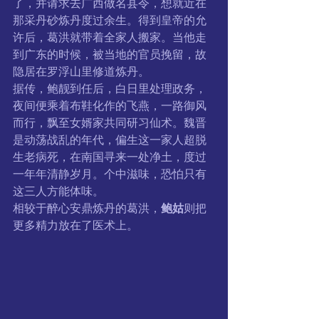
了，并请求去广西做名县令，想就近在
那采丹砂炼丹度过余生。得到皇帝的允
许后，葛洪就带着全家人搬家。当他走
到广东的时候，被当地的官员挽留，故
隐居在罗浮山里修道炼丹。
据传，鲍靓到任后，白日里处理政务，
夜间便乘着布鞋化作的飞燕，一路御风
而行，飘至女婿家共同研习仙术。魏晋
是动荡战乱的年代，偏生这一家人超脱
生老病死，在南国寻来一处净土，度过
一年年清静岁月。个中滋味，恐怕只有
这三人方能体味。
相较于醉心安鼎炼丹的葛洪，
鲍姑
则把
更多精力放在了医术上。