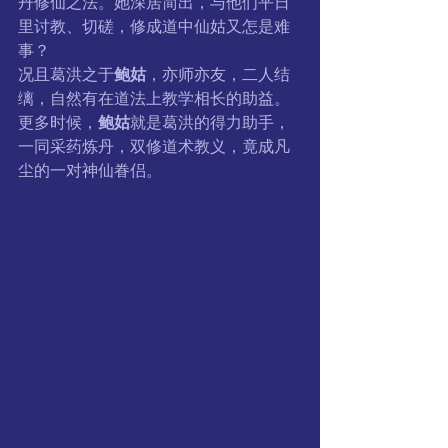
丹修仙之法。她深居简出，与他们平日
里讨教、切磋，修成道中仙姑又怎是难
事？
况且葛洪之于
鲍姑
，亦师亦友，二人结
缡，自然有在道法上教学相长的助益。
更多时候，
鲍姑
就是葛洪的得力助手，
一同采药炼丹，双修道术教义，竟成凡
尘的一对神仙眷侣。