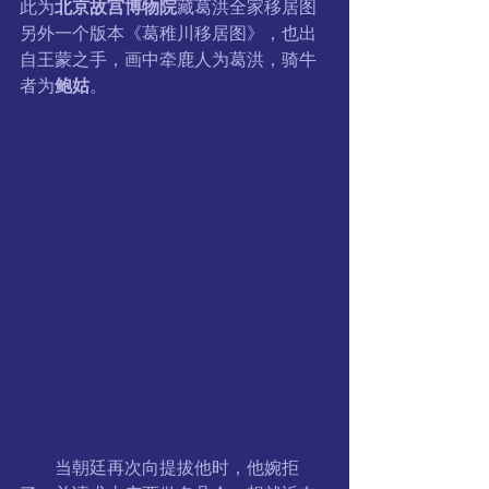
此为
北京故宫博物院
藏葛洪全家移居图
另外一个版本《葛稚川移居图》，也出
自王蒙之手，画中牵鹿人为葛洪，骑牛
者为
鲍姑
。
　　当朝廷再次向提拔他时，他婉拒