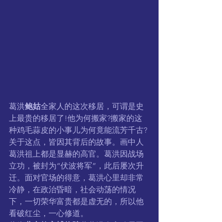
葛洪
鲍姑
全家人的这次移居，可谓是史
上最贵的移居了!他为何搬家?搬家的这
种鸡毛蒜皮的小事儿为何竟能流芳千古?
关于这点，皆因其背后的故事。画中人
葛洪祖上都是显赫的高官。葛洪因战场
立功，被封为“伏波将军”，此后屡次升
迁。面对官场的得意，葛洪心里却非常
冷静，在政治昏暗，社会动荡的情况
下，一切荣华富贵都是虚无的，所以他
看破红尘，一心修道。