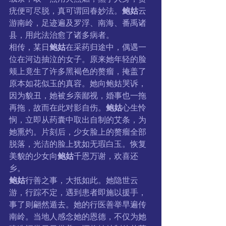
疣便可尽脱，真可谓回春妙法。
鲍姑
云
游南岭，足迹遍及罗浮、南海、番禹诸
县，用此法治愈了诸多病者。
相传，某日
鲍姑
在采药归途中，偶遇一
位在河边抽泣的女子。原来她年轻的脸
颊上竟生了许多黑褐色的赘瘤，掩盖了
原本如花似玉的真容。她向鲍姑哭诉，
因为貌丑，她被乡亲鄙视，婚事也一拖
再拖，故而在此对影自伤。
鲍姑
心生怜
悯，立即从药囊中取出自制的艾条，为
她熏灼。片刻后，少女脸上的赘瘤全部
脱落，光洁的脸上犹如无瑕白玉。恢复
美貌的少女向
鲍姑
千恩万谢，欢喜还
乡。
鲍姑
行善之事，大抵如此。她隐世云
游，行踪不定，遇到患者即施以援手，
事了则翩然遁去。她的行医善举早遍传
南岭。当地人感念她的恩德，不仅为她